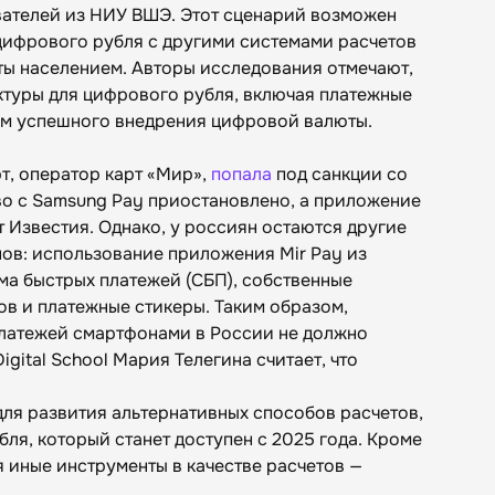
вателей из НИУ ВШЭ. Этот сценарий возможен
цифрового рубля с другими системами расчетов
ы населением. Авторы исследования отмечают,
ктуры для цифрового рубля, включая платежные
ом успешного внедрения цифровой валюты.
, оператор карт «Мир‎»,
попала
под санкции со
во с Samsung Pay приостановлено, а приложение
т Известия. Однако, у россиян остаются другие
ов: использование приложения Mir Pay из
ма быстрых платежей (СБП), собственные
в и платежные стикеры. Таким образом,
платежей смартфонами в России не должно
gital School Мария Телегина считает, что
для развития альтернативных способов расчетов,
ля, который станет доступен с 2025 года. Кроме
я иные инструменты в качестве расчетов —