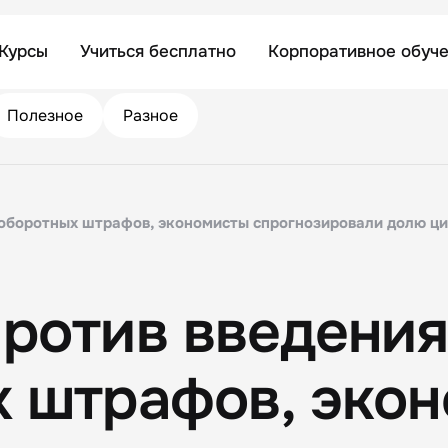
Курсы
Учиться бесплатно
Корпоративное обуч
Полезное
Разное
оборотных штрафов, экономисты спрогнозировали долю циф
ротив введени
 штрафов, эко