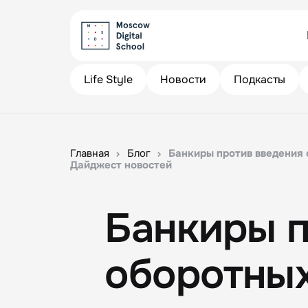
Life Style
Новости
Подкасты
Главная
Блог
Банкиры против введения 
Дайджест новостей
Банкиры п
оборотных