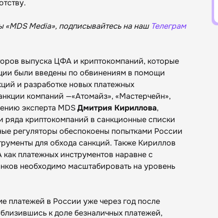
отству.
ы «MDS Media», подписывайтесь на наш
Телеграм
торов выпуска ЦФА и криптокомпаний, которые
кции были введены по обвинениям в помощи
ций и разработке новых платежных
кции компаний —«Атомайз‎»‎, «Мастерчейн‎»‎,
 мнению эксперта MDS
Дмитрия Кириллова
,
и ряда криптокомпаний в санкционные списки
дные регуляторы обеспокоены попытками России
рументы для обхода санкций. Также Кириллов
А как платежных инструментов наравне с
нков необходимо масштабировать на уровень
е платежей в России уже через год после
близившись к доле безналичных платежей,