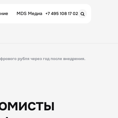
ение
MDS Медиа
+7 495 108 17 02
Search
рового рубля через год после внедрения.
я
номисты