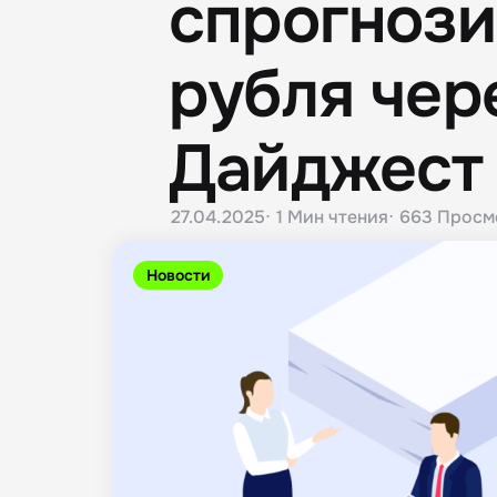
спрогноз
рубля чер
Дайджест
27.04.2025
1 Мин
чтения
663
Просм
Новости