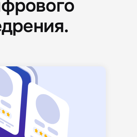
ифрового
едрения.