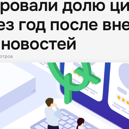
ировали долю ц
ез год после вн
 новостей
отров