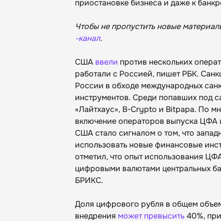
приостановке бизнеса и даже к банкр
Чтобы не пропустить новые материал
-канал
.
США
ввели
против нескольких опера
работали с Россией, пишет РБК. Сан
России в обходе международных санк
инструментов. Среди попавших под сан
«Лайтхаус‎», B-Crypto и Bitpapa. По
включение операторов выпуска ЦФА 
США стало сигналом о том, что запа
использовать новые финансовые инст
отметил, что опыт использования ЦФ
цифровыми валютами центральных ба
БРИКС.
Доля цифрового рубля в общем объем
внедрения
может превысить
40%, при