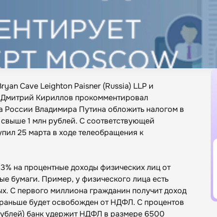
an Cave Leighton Paisner (Russia) LLP и
ol Дмитрий Кириллов прокомментировал
а России Владимира Путина обложить налогом в
 свыше 1 млн рублей. С соответствующей
пил 25 марта в ходе телеобращения к
13% на процентные доходы физических лиц от
ные бумаги. Пример, у физического лица есть
ых. С первого миллиона гражданин получит доход
 и раньше будет освобожден от НДФЛ. С процентов
 рублей) банк удержит НДФЛ в размере 6500