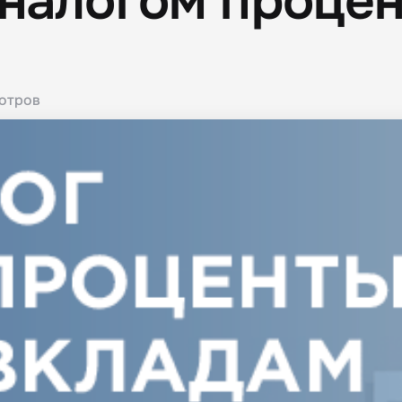
налогом процен
отров