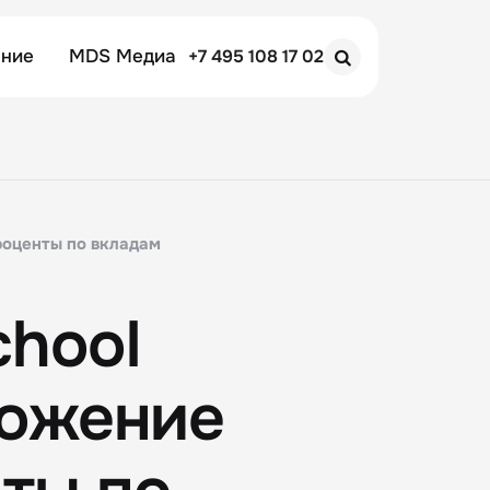
ение
MDS Медиа
+7 495 108 17 02
Search
роценты по вкладам
chool
ложение