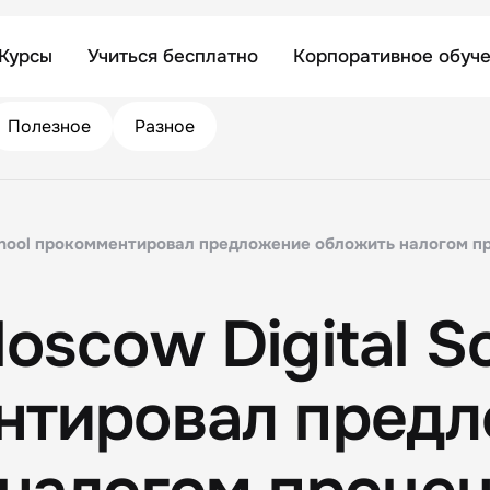
Курсы
Учиться бесплатно
Корпоративное обуч
Полезное
Разное
chool прокомментировал предложение обложить налогом п
oscow Digital S
нтировал пред