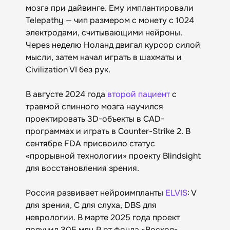
мозга при дайвинге. Ему имплантировали
Telepathy — чип размером с монету с 1024
электродами, считывающими нейроны.
Через неделю Ноланд двигал курсор силой
мысли, затем начал играть в шахматы и
Civilization VI без рук.
В августе 2024 года
второй пациент
с
травмой спинного мозга научился
проектировать 3D-объекты в CAD-
программах и играть в Counter-Strike 2. В
сентябре FDA присвоило статус
«прорывной технологии» проекту Blindsight
для восстановления зрения.
Россия развивает нейроимпланты
ELVIS
: V
для зрения, C для слуха, DBS для
неврологии. В марте 2025 года проект
получил 305 млн ₽ от фонда «Восход».