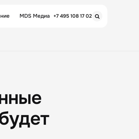
ение
MDS Медиа
+7 495 108 17 02
Search
анные
 будет