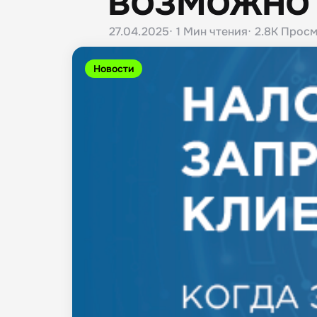
возможно 
27.04.2025
1 Мин
чтения
2.8K
Просм
Новости