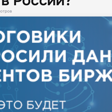
в России?
отров