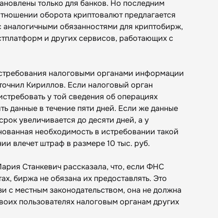
становлены только для банков. Но последним
отношении оборота криптовалют предлагается
 с аналогичными обязанностями для криптобирж,
тплатформ и других сервисов, работающих с
истребования налоговыми органами информации
уточнил Кириллов. Если налоговый орган
истребовать у той сведения об операциях
ть данные в течение пяти дней. Если же данные
рок увеличивается до десяти дней, а у
нованная необходимость в истребовании такой
ии влечет штраф в размере 10 тыс. руб.
рия Станкевич рассказала, что, если ФНС
ах, биржа не обязана их предоставлять. Это
зи с местным законодательством, она не должна
воих пользователях налоговым органам других