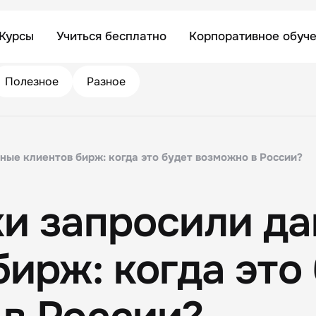
Курсы
Учиться бесплатно
Корпоративное обуч
Полезное
Разное
ные клиентов бирж: когда это будет возможно в России?
и запросили д
бирж: когда это