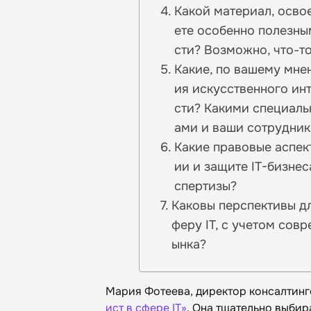
Какой материал, осво
ете особенно полезны
сти? Возможно, что-т
Какие, по вашему мне
ия искусственного ин
сти? Какими специаль
ами и ваши сотрудник
Какие правовые аспек
ии и защите IT-бизнес
спертизы?
Каковы перспективы д
феру IT, с учетом сов
ынка?
Мария Фотеева, директор консалтинг
ист в сфере IT»
. Она тщательно выби