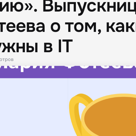
ию». Выпускни
еева о том, ка
жны в IT
отров