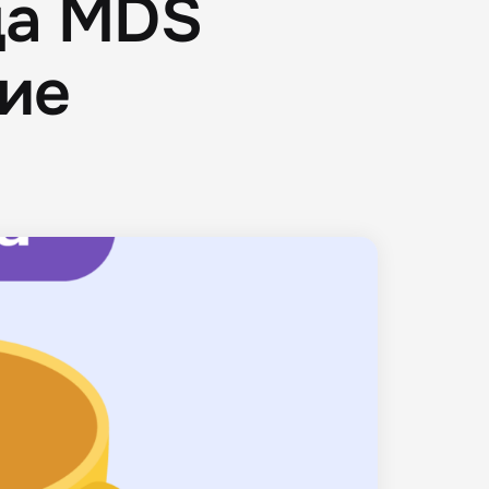
ца MDS
кие