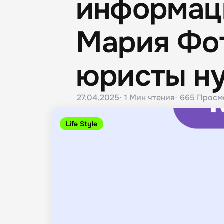
информац
Мария Фот
юристы ну
27.04.2025
1 Мин
чтения
665
Просм
Life Style