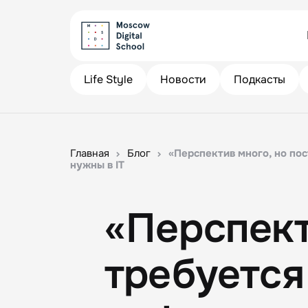
Life Style
Новости
Подкасты
Главная
Блог
«Перспектив много, но по
нужны в IT
«Перспект
требуется