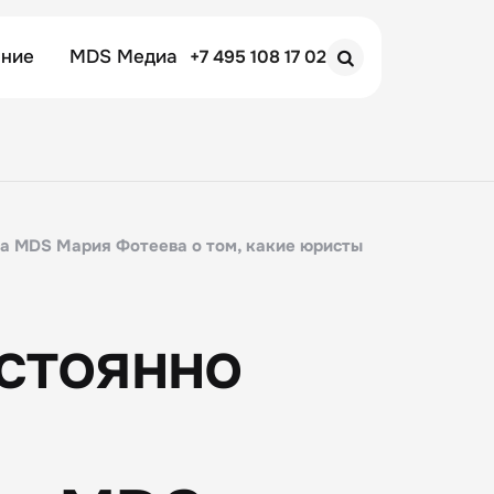
ение
MDS Медиа
+7 495 108 17 02
Search
ца MDS Мария Фотеева о том, какие юристы
остоянно