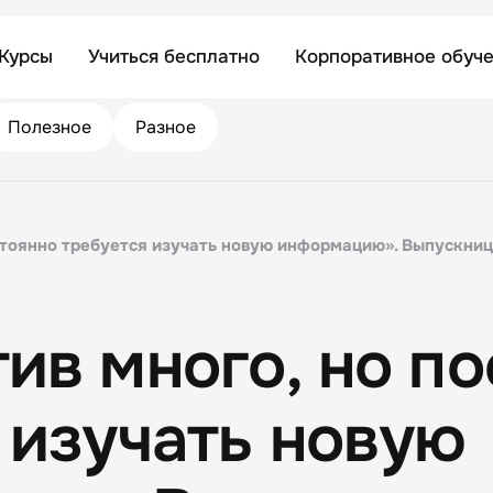
Курсы
Учиться бесплатно
Корпоративное обуч
Полезное
Разное
стоянно требуется изучать новую информацию». Выпускни
ив много, но п
 изучать новую