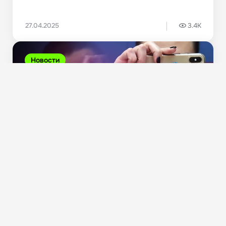
27.04.2025
3.4K
Новости
In Bio Veritas: секреты создания конверсионной
BIO-страницы в...