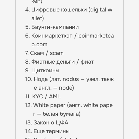
ken)
Цифровые кошельки (digital w
allet)
Баунти-кампании
Коинмаркеткап / coinmarketca
p.com
Скам / scam
Фиатные деньги / фиат
Щиткоины
Нода (лат. nodus — узел, такж
е англ. — node)
KYC / AML
White paper (англ. white pape
r — белая бумага)
Закон о ЦФА
Еще термины