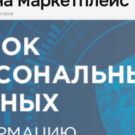
на маркетплейс
отров