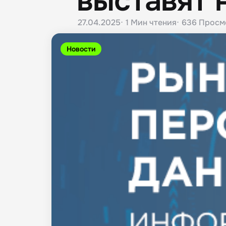
выставят 
27.04.2025
1 Мин
чтения
636
Просм
Новости