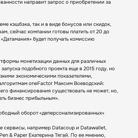
ованности направит запрос о приобретении за
ме кэшбэка, так и в виде бонусов или скидок,
вам, сейчас компании готовы платить от 20 до
, «Датамания» будет получать комиссию
атформы монетизации данных для различных
запуска подобного проекта еще в 2015 году, но
низкими экономическими показателями,
 алгоритмам oneFactor Максим Воеводский:
него финансирования существовать не может, но,
ать бизнес прибыльным».
вободный оборот «деперсонализированных»
е сервисы, например Datacoup и Datawallet,
Pen & Paper Екатерина Тягай. По ее мнению,