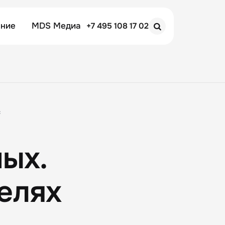
ение
MDS Медиа
+7 495 108 17 02
Search
с
ых.
елях