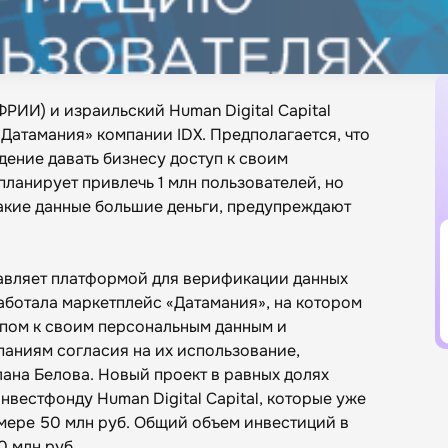
РИИ) и израильский Нuman Digital Capital
«Датамания» компании IDX. Предполагается, что
дение давать бизнесу доступ к своим
планирует привлечь 1 млн пользователей, но
такие данные большие деньги, предупреждают
авляет платформой для верификации данных
аботала маркетплейс «Датамания», на котором
упом к своим персональным данным и
паниям согласия на их использование,
лана Белова. Новый проект в равных долях
вестфонду Нuman Digital Capital, которые уже
мере 50 млн руб. Общий объем инвестиций в
0 млн руб.