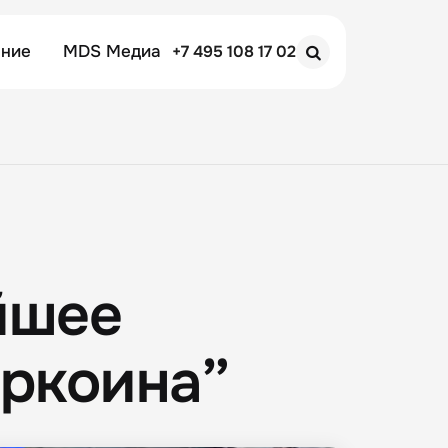
ение
MDS Медиа
+7 495 108 17 02
Search
йшее
еркоина”