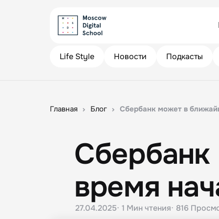
Life Style
Новости
Подкасты
Главная
Блог
Сбербанк может в ближай
Сбербанк
время нач
27.04.2025
1 Мин
чтения
816
Просм