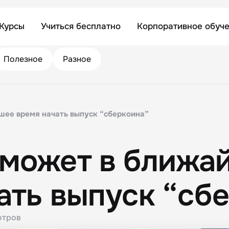
Курсы
Учиться бесплатно
Корпоративное обуч
Полезное
Разное
шее время начать выпуск “сберкоина”
 может в ближа
ать выпуск “сб
отров