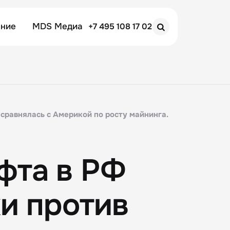
ение
MDS Медиа
+7 495 108 17 02
Search
 сравнялась с Америкой по росту майнинга.
фта в РФ
ки против