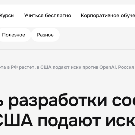
Курсы
Учиться бесплатно
Корпоративное обуч
Полезное
Разное
та в РФ растет, в США подают иски против OpenAI, Россия
 разработки со
 США подают ис