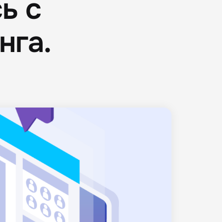
ь с
нга.