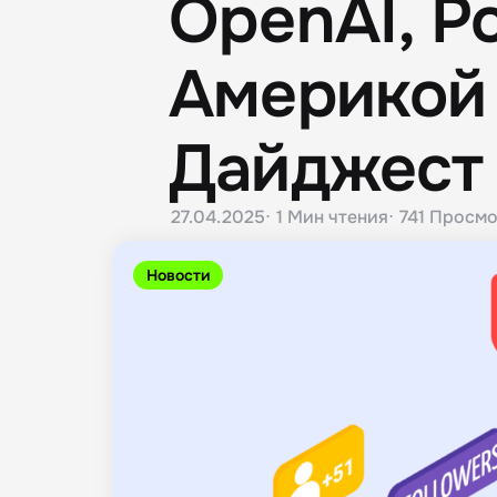
OpenAI, Р
Америкой 
Дайджест
27.04.2025
1 Мин
чтения
741
Просмо
Новости