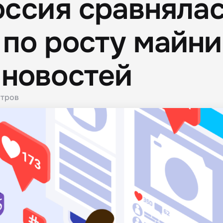
оссия сравнялас
по росту майни
 новостей
тров