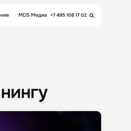
ение
MDS Медиа
+7 495 108 17 02
Search
йнингу