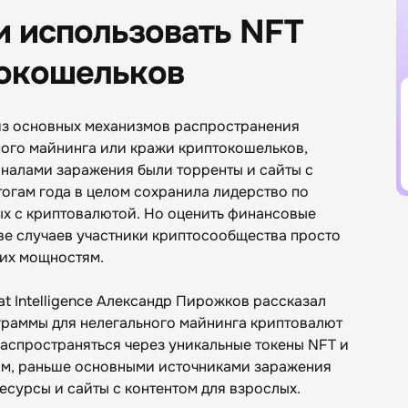
 использовать NFT
токошельков
 из основных механизмов распространения
ого майнинга или кражи криптокошельков,
аналами заражения были торренты и сайты с
тогам года в целом сохранила лидерство по
ных с криптовалютой. Но оценить финансовые
ве случаев участники криптосообщества просто
к их мощностям.
t Intelligence Александр Пирожков рассказал
ограммы для нелегального майнинга криптовалют
аспространяться через уникальные токены NFT и
ам, раньше основными источниками заражения
сурсы и сайты с контентом для взрослых.