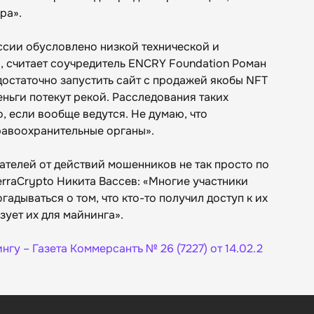
ра».
ссии обусловлено низкой технической и
 считает соучредитель ENCRY Foundation Роман
остаточно запустить сайт с продажей якобы NFT
еньги потекут рекой. Расследования таких
, если вообще ведутся. Не думаю, что
равоохранительные органы».
ателей от действий мошенников не так просто по
erraCrypto Никита Вассев: «Многие участники
адываться о том, что кто-то получил доступ к их
ует их для майнинга».
гу – Газета Коммерсантъ № 26 (7227) от 14.02.2