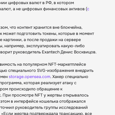
нии цифровых валют в РФ, в котором
алют, а не цифровых финансовых активов (
с
ом, что контент хранится вне блокчейна,
 может подготовить токены, которые в момент
 картинки, а после продажи на сервере
ы, например, эксплуатировать какую-либо
оворит руководитель Exantech Денис Восквицов.
звимость на популярном NFT-маркетплейсе
щью специального SVG-изображения внедрить
омен
storage.opensea.com
. Хакер специально
программа, которая реализует атаку с
ором происходило обращение к
. При просмотре NFT у жертвы открывалось
 этом в интерфейсе кошелька отображался
 уточнил руководитель группы исследований
в: «Если жертва подтверждала трансакцию, все