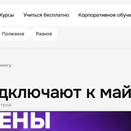
Курсы
Учиться бесплатно
Корпоративное обуч
Полезное
Разное
нингу
дключают к ма
тров