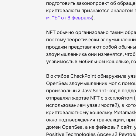
подготовить законопроект об обраще
криптовалюты признаются аналогом в
м. “Ъ” от 8 февраля
).
NFT обычно организовано таким образ
поэтому теоретически злоумышленник
продажи представляют собой обычные
злоумышленника они изменятся, чтоб
уязвимость в мобильном кошельке, г
В октябре CheckPoint обнаружила уя
OpenSea: злоумышленник мог с помо
произвольный JavaScript-код в подд
отправлял жертве NFT с эксплойтом (
использованием уязвимостей), в кот
криптовалютному кошельку Metamask
окно подтверждения трансакции, при
домен OpenSea, а не фейковый сайт,
Positive Technologies Арсений Реуто