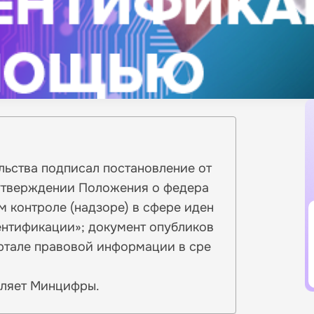
льства подписал постановление от
б утверждении Положения о федера
 контроле (надзоре) в сфере иден
ентификации»; документ опубликов
ртале правовой информации в сре
вляет Минцифры.