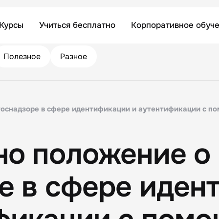
Курсы
Учиться бесплатно
Корпоративное обуч
Полезное
Разное
госнадзоре в сфере идентификации и аутентификации с п
но положение о
е в сфере иден