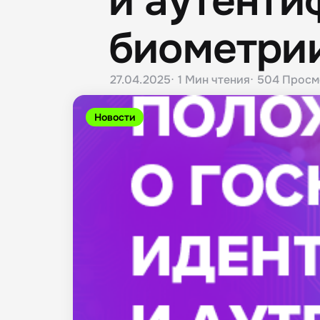
и аутент
биометри
27.04.2025
1 Мин
чтения
504
Просм
Новости