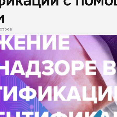
ификации с пом
и
отров