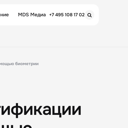
ение
MDS Медиа
+7 495 108 17 02
Search
омощью биометрии
тификации