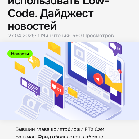
использовать Low-
Code. Дайджест
новостей
27.04.2025
1 Мин
чтения
560
Просмотров
Новости
Бывший глава криптобиржи FTX Сэм
Бэнкман-Фрид обвиняется в обмане