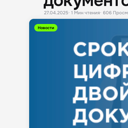
документ
27.04.2025
1 Мин
чтения
606
Просм
Новости