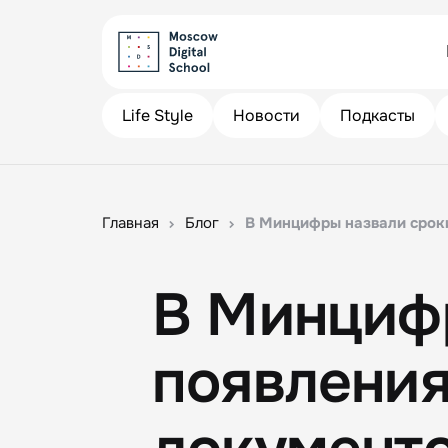
Life Style
Новости
Подкасты
Главная
Блог
В Минцифры назвали срок
В Минциф
появлени