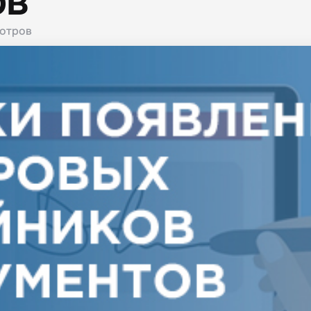
ов
отров