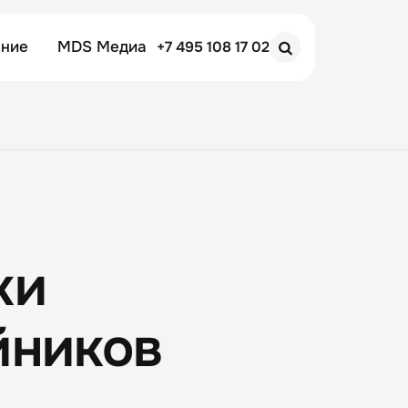
ение
MDS Медиа
+7 495 108 17 02
Search
ки
йников