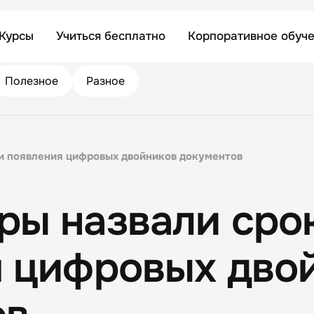
Курсы
Учиться бесплатно
Корпоративное обуч
Полезное
Разное
и появления цифровых двойников документов
ры назвали сро
я цифровых дво