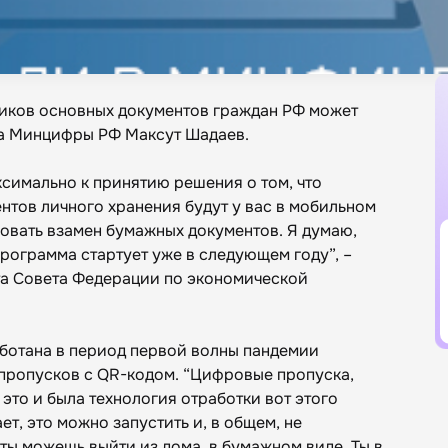
иков основных документов граждан РФ может
ава Минцифры РФ Максут Шадаев.
ксимально к принятию решения о том, что
тов личного хранения будут у вас в мобильном
овать взамен бумажных документов. Я думаю,
программа стартует уже в следующем году”, –
та Совета Федерации по экономической
аботана в период первой волны пандемии
пропусков с QR-кодом. “Цифровые пропуска,
это и была технология отработки вот этого
ет, это можно запустить и, в общем, не
 ты можешь выйти из дома, в бумажном виде. Ты в