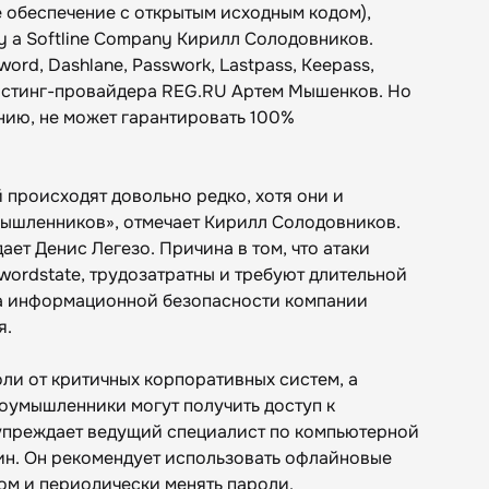
е обеспечение с открытым исходным кодом),
ty a Softline Company Кирилл Солодовников.
rd, Dashlane, Passwork, Lastpass, Keepass,
хостинг-провайдера REG.RU Артем Мышенков. Но
нию, не может гарантировать 100%
происходят довольно редко, хотя они и
мышленников», отмечает Кирилл Солодовников.
ает Денис Легезо. Причина в том, что атаки
wordstate, трудозатратны и требуют длительной
ра информационной безопасности компании
я.
оли от критичных корпоративных систем, а
злоумышленники могут получить доступ к
упреждает ведущий специалист по компьютерной
ин. Он рекомендует использовать офлайновые
м и периодически менять пароли.