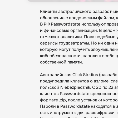
Клиенты австралийского разработчик
обновление с вредоносным файлом, 
В РФ Passwordstate используют пров
и финансовые организации. В целом 
отмечают аналитики. Пока подобные у
сервисы трудозатратны. Но ни один н
которую могут получить злоумышленни
кибербезопасности, пароли к особо 
собственной памяти.
Австралийская Click Studios (разраб
предупредила клиентов о взломе, след
польской Niebezpiecznik. С 20 по 2
клиентов Passwordstate вредоносное 
формате .zip, после установки котор
Пароли в Passwordstate находятся в
есть инструменты для расшифровки,