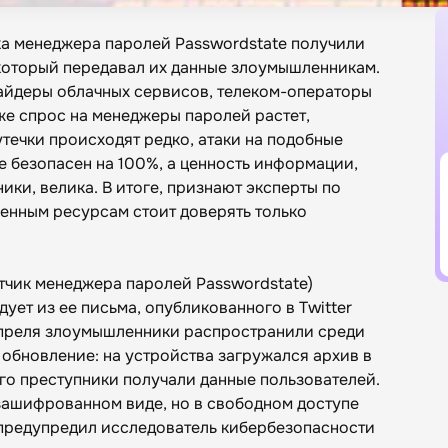
а менеджера паролей Passwordstate получили
который передавал их данные злоумышленникам.
айдеры облачных сервисов, телеком-операторы
же спрос на менеджеры паролей растет,
течки происходят редко, атаки на подобные
е безопасен на 100%, а ценность информации,
ки, велика. В итоге, признают эксперты по
ценным ресурсам стоит доверять только
отчик менеджера паролей Passwordstate)
ует из ее письма, опубликованного в Twitter
2 апреля злоумышленники распространили среди
обновление: на устройства загружался архив в
ого преступники получали данные пользователей.
 зашифрованном виде, но в свободном доступе
 предупредил исследователь кибербезопасности