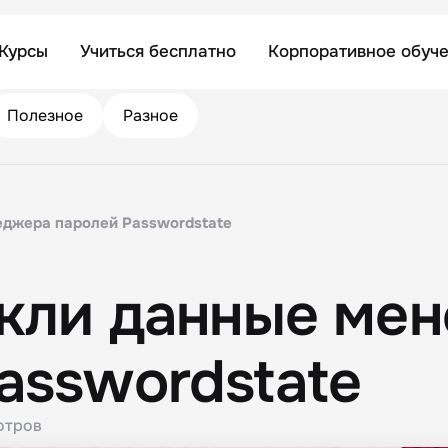
Курсы
Учиться бесплатно
Корпоративное обуч
Полезное
Разное
еджера паролей Passwordstate
екли данные ме
asswordstate
отров