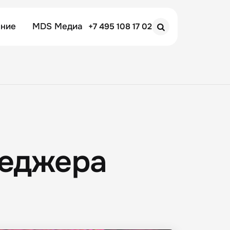
ение
MDS Медиа
+7 495 108 17 02
Search
неджера