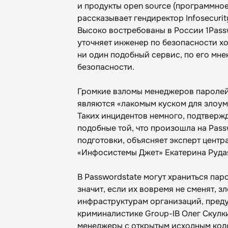
и продукты open source (программно
рассказывает гендиректор Infosecuri
Высоко востребованы в России 1Passwo
уточняет инженер по безопасности 
ни один подобный сервис, по его мне
безопасности.
Громкие взломы менеджеров паролей 
являются «лакомым куском для злоу
Таких инцидентов немного, подтвержд
подобные той, что произошла на Pass
подготовки, объясняет эксперт цент
«Инфосистемы Джет» Екатерина Руда
В Passwordstate могут храниться пар
значит, если их вовремя не сменят, 
инфраструктурам организаций, пред
криминалистике Group-IB Олег Скулк
менеджеры с открытым исходным кодо