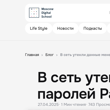
Life Style
Новости
Подкасты
Главная
Блог
В сеть утекли данные мен
В сеть ут
паролей P
27.04.2025
1 Мин
чтения
743
Просм