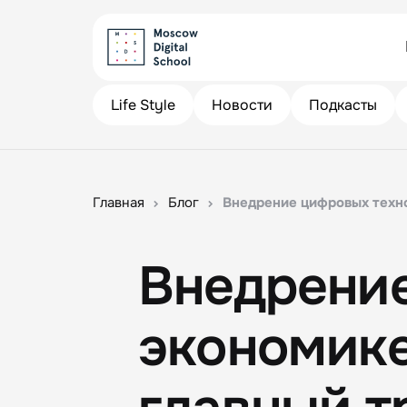
Life Style
Новости
Подкасты
Главная
Блог
Внедрение цифровых техно
Внедрение
экономике