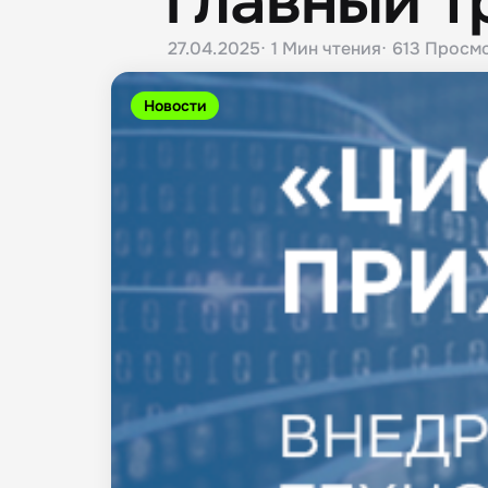
главный т
27.04.2025
1 Мин
чтения
613
Просм
Новости