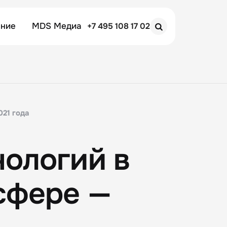
ение
MDS Медиа
+7 495 108 17 02
Search
021 года
ологий в
сфере —