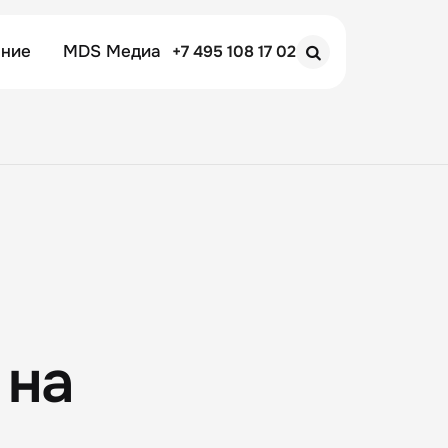
ение
MDS Медиа
+7 495 108 17 02
Search
 на