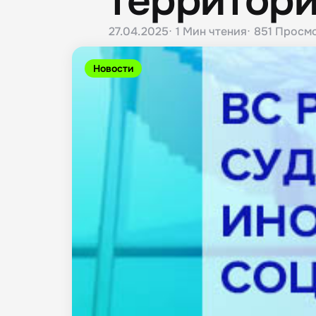
территори
27.04.2025
1 Мин
чтения
851
Просм
Новости