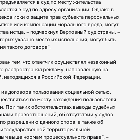
 предъявляется в суд по месту жительства
вляется в суд по адресу организации. Однако в
одекса иски о защите прав субъекта персональных
ытков или компенсации морального вреда, могут
тва истца, – подчеркнул Верховный суд страны. –
торых указано место их исполнения, могут быть
ия такого договора”.
ован тем, что ответчик осуществлял незаконный
же распространял рекламу, направленную на
й, находящихся в Российской Федерации.
 из договора пользования социальной сетью,
ествляться по месту нахождения пользователя
. При таких обстоятельствах выводы судебных
онами правоотношений, об отсутствии у судов
о разрешению данного спора, а также об
ригосударственной территориальной
ым выше нормам процессуального права”, –