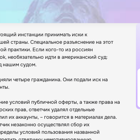
тоящий инстанции принимать иски к
шей страны. Специальное разъяснение на этот
ой практики. Если кого-то из россиян
k, необязательно идти в американский суд:
д нашим судом.
няли четыре гражданина. Они подали иск на
нты.
ение условий публичной оферты, а также права на
ских прав, ответчик удалял отдельные
ил их аккаунты, – говорится в материалах дела.
етчик незаконно осуществлял сбор их
пределы условий пользования названной
претить ответчику немотивированную