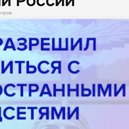
и России
отров