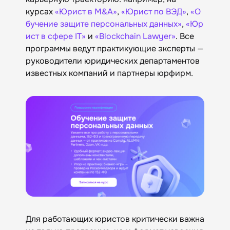
курсах
«Юрист в M&A»
,
«Юрист по ВЭД»
,
«О
бучение защите персональных данных»
,
«Юр
ист в сфере IT»
и
«‎Blockchain Lawyer»‎
. Все
программы ведут практикующие эксперты —
руководители юридических департаментов
известных компаний и партнеры юрфирм.
Для работающих юристов критически важна