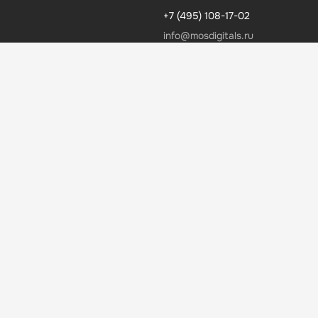
+7 (495) 108-17-02
info@mosdigitals.ru
MDS Медиа
Реферальная программа
Партнерская программа
ДОКУМЕНТАЦИЯ
Руководство пользователя
Сведения об образовательной организации
Политика конфиденциальности
Согласие пользователя сайта
Согласие на получение рекламно-информационных
материалов
Оферта
4.6
135 отзывов
учеников