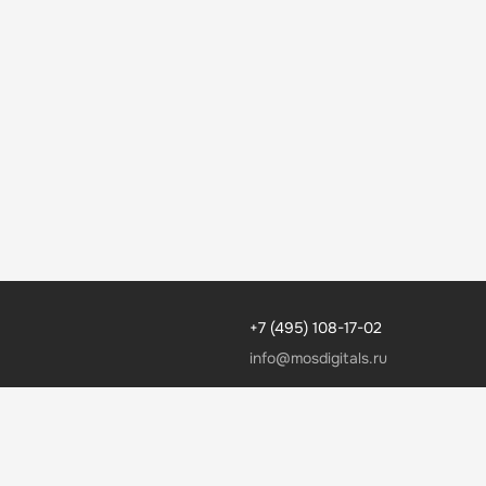
+7 (495) 108-17-02
info@mosdigitals.ru
MDS Медиа
Реферальная программа
Партнерская программа