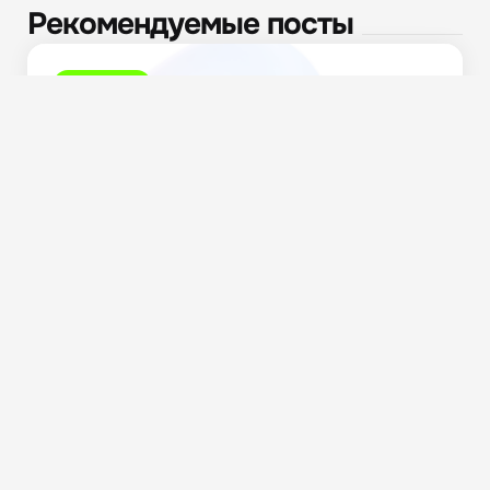
Рекомендуемые посты
Полезное
Патентная охрана IT-решений в России: что
изменится в...
1.4K