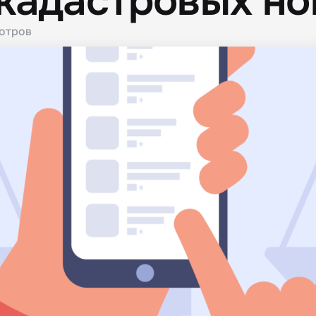
кадастровых н
отров