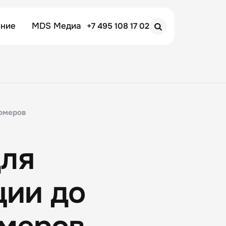
ение
MDS Медиа
+7 495 108 17 02
Search
номеров
для
ции до