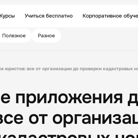
Курсы
Учиться бесплатно
Корпоративное обуч
Полезное
Разное
 юристов: все от организации до проверки кадастровых 
е приложения 
все от организа