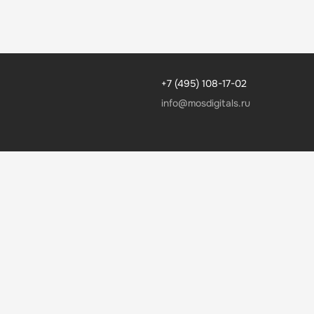
+7 (495) 108-17-02
info@mosdigitals.ru
MDS Медиа
Реферальная программа
Партнерская программа
ДОКУМЕНТАЦИЯ
Руководство пользователя
Сведения об образовательной организации
Политика конфиденциальности
Согласие пользователя сайта
Согласие на получение рекламно-информационных
материалов
Оферта