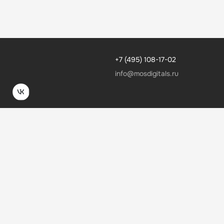
+7 (495) 108-17-02
info@mosdigitals.ru
MDS Медиа
Реферальная программа
Партнерская программа
ДОКУМЕНТАЦИЯ
Руководство пользователя
Сведения об образовательной организации
Политика конфиденциальности
Согласие пользователя сайта
Согласие на получение рекламно-информационных
материалов
Оферта