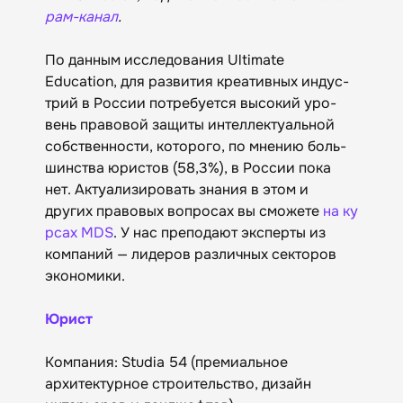
рам-канал
.
По данным исследования Ultimate
Education, для раз­ви­тия креа­тив­ных ин­дус­
трий в Рос­сии пот­ре­бует­ся вы­сокий уро­
вень пра­вовой за­щиты ин­тел­лек­туаль­ной
собс­твен­нос­ти, ко­торо­го, по мне­нию боль­
шинс­тва юрис­тов (58,3%), в Рос­сии по­ка
нет. Актуализировать знания в этом и
других правовых вопросах вы сможете
на ку
рсах MDS
. У нас преподают эксперты из
компаний — лидеров различных секторов
экономики.
Юрист
Компания: Studia 54 (премиальное
архитектурное строительство, дизайн