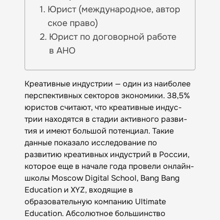
Юрист (международное, автор
ское право)
Юрист по договорной работе
в АНО
Креативные индустрии — один из наиболее
перспективных секторов экономики. 38,5%
юрис­тов счи­тают, что креа­тив­ные ин­дус­
трии на­ходят­ся в ста­дии ак­тив­но­го раз­ви­
тия и имеют боль­шой по­тен­циал. Такие
данные показало исследование по
развитию креативных индустрий в России,
которое еще в начале года провели онлайн-
школы Moscow Digital School, Bang Bang
Education и XYZ, входящие в
образовательную компанию Ultimate
Education. Абсолютное большинство