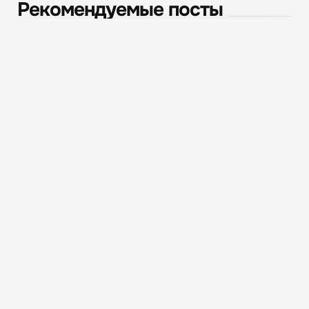
Рекомендуемые посты
Новости
Персональные данные в интернете: угроза утечки
и как...
642