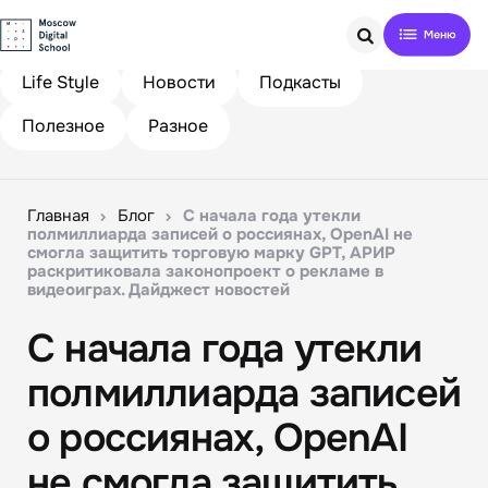
Search
Life Style
Новости
Подкасты
Полезное
Разное
Главная
Блог
С начала года утекли
полмиллиарда записей о россиянах, OpenAI не
смогла защитить торговую марку GPT, АРИР
раскритиковала законопроект о рекламе в
видеоиграх. Дайджест новостей
С начала года утекли
полмиллиарда записей
о россиянах, OpenAI
не смогла защитить