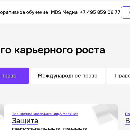
оративное обучение
MDS Медиа
+7 495 859 06 77
го карьерного роста
иксируем место
 право
Международное право
Право
сскажем про обучение
Повышение квалификации
5 месяцев
По
Защита
B
+7
персональных данных