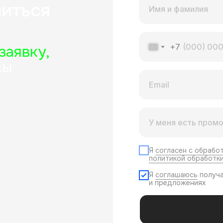
иться
+7
заявку,
сы
Я
согласен с обрабо
политикой обработк
Я
соглашаюсь
получа
и предложениях