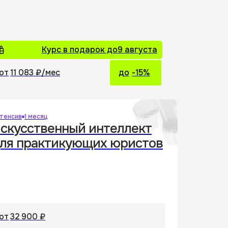
Курс в подарок до
9 августа
от
11 083 ₽
/мес
до
-15%
тенсив
1 месяц
скусственный интеллект
ля практикующих юристов
от
32 900 ₽