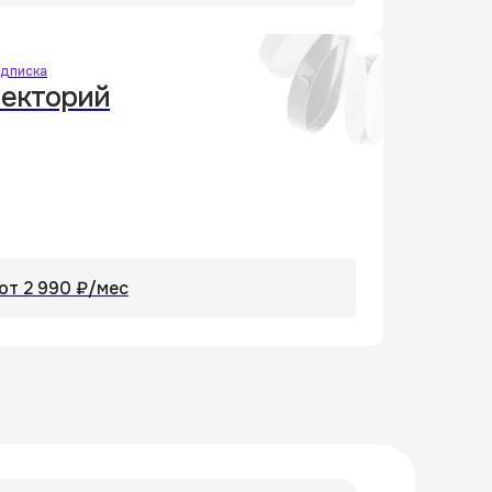
дписка
екторий
от 2 990 ₽
/мес