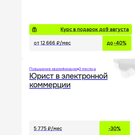
Я
сог
полит
Курс в подарок до
9 августа
Я
сог
и пре
от
12 666 ₽
/мес
до
-40%
Повышение квалификации
3 месяца
Юрист в электронной
коммерции
5 775 ₽
/мес
-30%